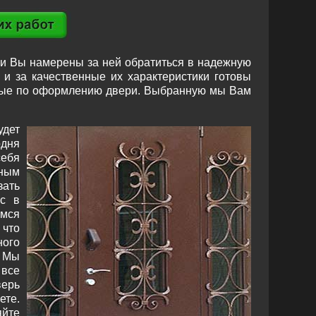
 и Вы намерены за ней обратиться в надежную
и за качественные их характеристики готовы
зные по оформлению двери. Выбранную мы Вам
удет
дня
ебя
ным
зать
ас в
мся
 что
ного
 Мы
 все
верь
ете.
яйте