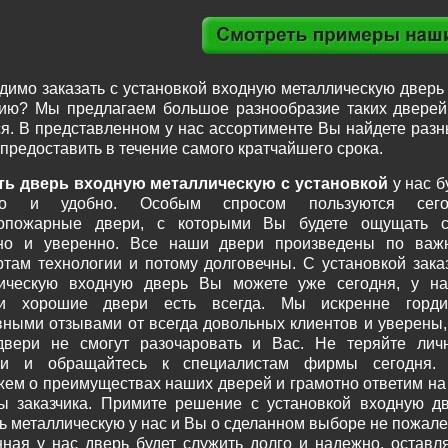
димо заказать с установкой входную металлическую дверь
ию? Мы предлагаем большое разнообразие таких дверей 
ся. В представленном у нас ассортименте Вы найдете ра
предоставить в течение самого кратчайшего срока.
ть дверь входную металлическую с установкой
у нас б
но и удобно. Особым спросом пользуются сего
вопожарные двери, с которыми Вы будете ощущать с
но и уверенно. Все наши двери произведены по важ
ртам технологии и потому долговечны. С установкой зака
ическую входную дверь Вы можете уже сегодня, у н
ии хорошие двери есть всегда. Мы искренне горди
вными отзывами от всегда довольных клиентов и уверены,
вери не смогут разочаровать и Вас. Не теряйте лич
ни и обращайтесь к специалистам фирмы сегодня.
жем о преимуществах наших дверей и грамотно ответим на
ы заказчика. Примите решение с установкой входную д
ть металлическую у нас и Вы о сделанном выборе не пожале
ная у нас дверь будет служить долго и надежно, оставл