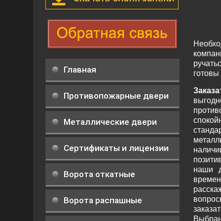
Необхо
компан
ручать
Главная
готовы 
Заказа
Противопожарные двери
выгод
проти
спокой
Металлические двери
станда
металл
Сертификаты и лицензии
налич
позити
наши д
Ворота откатные
време
расска
вопрос
Ворота распашные
заказа
Выбран