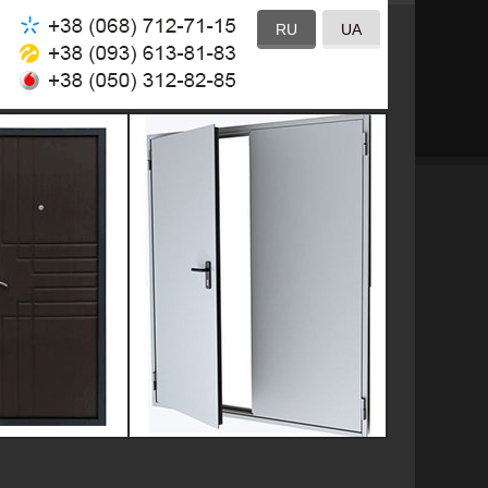
RU
UA