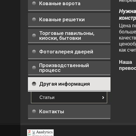
непрем
Кованые ворота
Нужна
констр
Кованые решетки
Цена по
больше
Торговые павильоны,
киоски, бытовки
качеств
ценооб
как сч
Фотогалерея дверей
Наша 
Производственный
превос
процесс
Другая информация
Статьи
Контакты