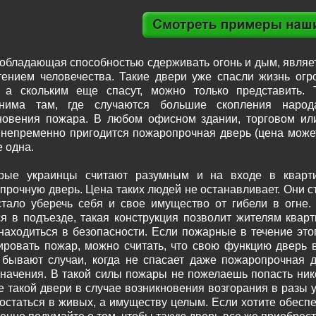
 обладающая способностью сдерживать огонь и дым, являе
тением человечества. Такие двери уже спасли жизнь огр
 а скольким еще спасут, можно только представить. 
енима там, где случаются большие скопления народ
новения пожара. В любом офисном здании, торговом ил
 непременно пригодится пожаропрочная дверь (цена может
 одна.
рые украинцы считают разумным и на входе в кварти
прочную дверь. Цена таких людей не останавливает. Они с
стало уберечь себя и свое имущество от гибели в огне.
ся в подъезде, такая конструкция позволит жителям квар
находиться в безопасности. Если пожарные в течение это
ировать пожар, можно считать, что свою функцию дверь 
 бывают случаи, когда не спасает даже пожаропрочная д
значения. В такой силы пожары не пожелаешь попасть ник
е такой двери в случае возникновения возгорания в разы
остаться в живых, а имуществу целым. Если хотите обеспе