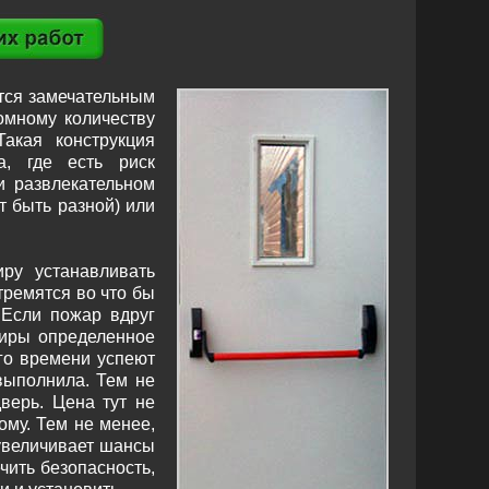
тся замечательным
омному количеству
Такая конструкция
а, где есть риск
и развлекательном
 быть разной) или
ру устанавливать
тремятся во что бы
 Если пожар вдруг
тиры определенное
го времени успеют
выполнила. Тем не
верь. Цена тут не
ому. Тем не менее,
 увеличивает шансы
чить безопасность,