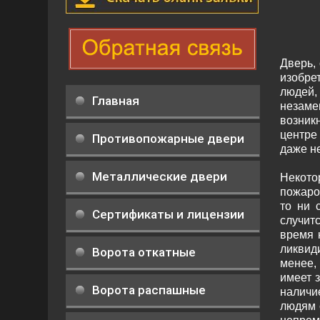
Дверь,
изобре
людей,
Главная
незам
возник
центре
Противопожарные двери
даже не
Металлические двери
Некото
пожаро
то ни 
Сертификаты и лицензии
случит
время 
ликвид
Ворота откатные
менее,
имеет 
Ворота распашные
наличи
людям 