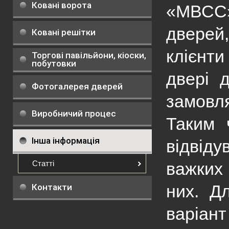
Ковані ворота
«МВСС» 
дверей,
Ковані решітки
клієнти
Торгові павільйони, кіоски,
побутовки
двері 
Фотогалерея дверей
замовля
Виробничий процес
Таким 
Інша інформація
відвід
Статті
важких
них. Д
Контакти
варіант