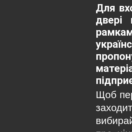
Для вх
двері 
рамкам
украї
пропон
матері
підприє
Щоб пер
заходи
вибирай