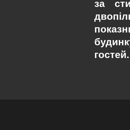
за ст
двопіл
показ
будин
гостей.