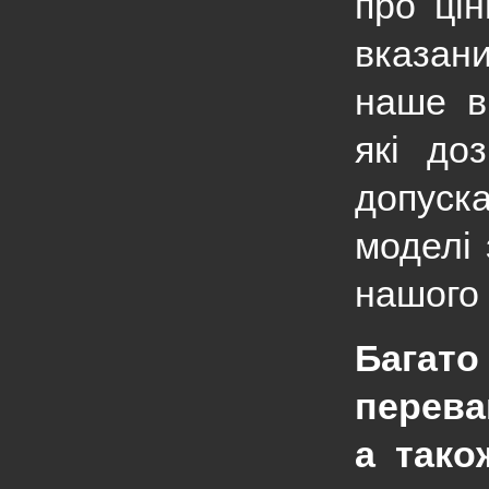
про ці
вказан
наше в
які до
допуск
моделі 
нашого 
Багато
перева
а тако