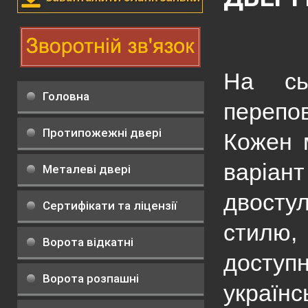
На сь
Головна
перепо
Протипожежні двері
Кожен 
варіа
Металеві двері
двосту
Сертифікати та ліцензії
стилю,
Ворота відкатні
досту
Ворота розпашні
україн