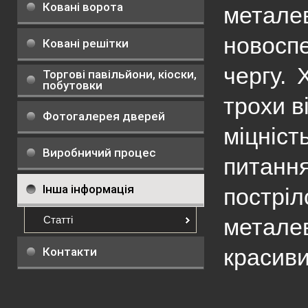
Ковані ворота
метале
новосп
Ковані решітки
чергу. 
Торгові павільйони, кіоски,
побутовки
трохи в
Фотогалерея дверей
міцніст
Виробничий процес
питання
Інша інформація
пострі
Статті
метале
красив
Контакти