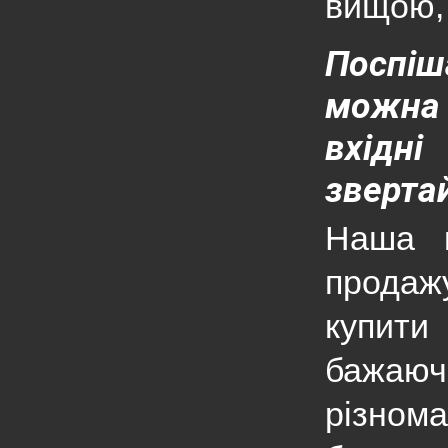
вищою, 
Поспіш
можна 
вхідн
звертай
Наша к
продаж
купити
бажаюч
різном