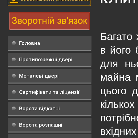
Багато 
Головна
в його 
Протипожежні двері
для нь
майна 
Металеві двері
цього д
Сертифікати та ліцензії
кілько
Ворота відкатні
потріб
Ворота розпашні
вхідни