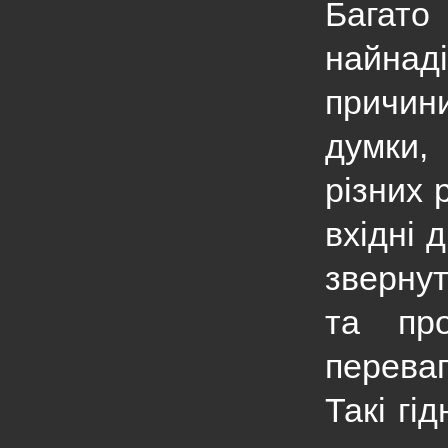
Багат
найнаді
причин
думки,
різних 
вхідні 
звернут
та про
перева
Такі гід