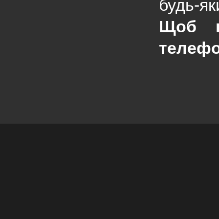
будь-як
Щоб к
телефо